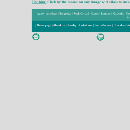
The hint:
Click by the mouse on any image will allow to incre
|
Agate
|
Amethyst
|
Turquoise
|
Rock Crystal
|
Garnet
|
Lazurite
|
Malachite
|
Op
Aq
|
Home page
|
About us
|
Jewelry
|
Cut-stones
|
For collectors
|
How does St