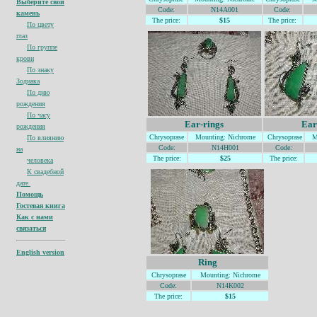
Выберите свой
Code:
N14A001
Code:
камень
The price:
$15
The price:
По цвету
глаз
По группе
крови
По знаку
Зодиака
По дню
рождения
По часу
Ear-rings
Ear
рождения
Chrysoprase
Mountin
g: Nichrome
Chrysoprase
M
По влиянию
Code:
N14H001
Code:
на
The price:
$25
The price:
человека
К свадебной
дате
Помощь
Гостевая книга
Как с нами
связаться
English version
Ring
Chrysoprase
Mountin
g: Nichrome
Code:
N14K002
The price:
$15