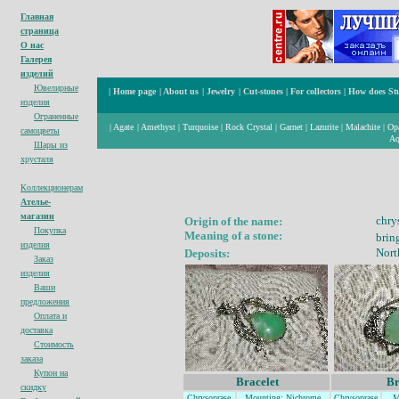
Главная
страница
О нас
Галерея
изделий
Ювелирные
|
Home page
|
About us
|
Jewelry
|
Cut-stones
|
For collectors
|
How does St
изделия
Ограненные
|
Agate
|
Amethyst
|
Turquoise
|
Rock Crystal
|
Garnet
|
Lazurite
|
Malachite
|
Op
cамоцветы
Aq
Шары из
хрусталя
Коллекционерам
Ателье-
магазин
chry
Origin of the name:
Покупка
Meaning of a stone:
bring
изделия
Nort
Deposits:
Заказ
изделия
Ваши
предложения
Оплата и
доставка
Стоимость
заказа
Купон на
Bracelet
Br
с
кидк
у
Chrysoprase
Mountin
g: Nichrome
Chrysoprase
M