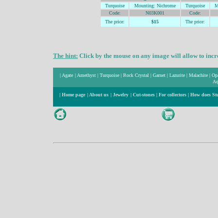
Turquoise
Mountin
g: Nichrome
Turquoise
M
Code:
N03K001
Code:
The price:
$15
The price:
The hint:
Click by the mouse on any image will allow to incre
|
Agate
|
Amethyst
|
Turquoise
|
Rock Crystal
|
Garnet
|
Lazurite
|
Malachite
|
Op
Aq
|
Home page
|
About us
|
Jewelry
|
Cut-stones
|
For collectors
|
How does St