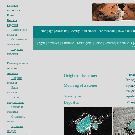
Главная
страница
О нас
Галерея
изделий
Ювелирные
|
Home page
|
About us
|
Jewelry
|
Cut-stones
|
For collectors
|
How does St
изделия
Ограненные
|
Agate
|
Amethyst
|
Turquoise
|
Rock Crystal
|
Garnet
|
Lazurite
|
Malachite
|
Op
cамоцветы
Aq
Шары из
хрусталя
Коллекционерам
Ателье-
магазин
Russi
Origin of the name:
Покупка
bring
изделия
Meaning of a stone:
symbo
Заказ
(espe
изделия
Synonyms:
agafi
Ваши
Mong
Deposits:
предложения
Оплата и
доставка
Стоимость
заказа
Купон на
с
кидк
у