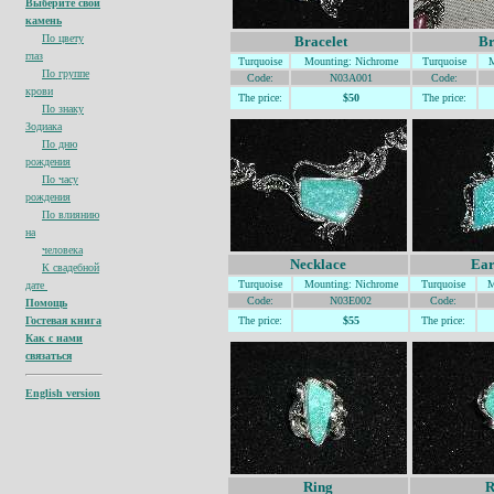
Выберите свой
камень
По цвету
Bracelet
Br
глаз
Turquoise
Mountin
g: Nichrome
Turquoise
M
По группе
Code:
N03A001
Code:
крови
The price:
$50
The price:
По знаку
Зодиака
По дню
рождения
По часу
рождения
По влиянию
на
человека
Necklace
Ear
К свадебной
Turquoise
Mountin
g: Nichrome
Turquoise
M
дате
Code:
N03E002
Code:
Помощь
Гостевая книга
The price:
$55
The price:
Как с нами
связаться
English version
Ring
R