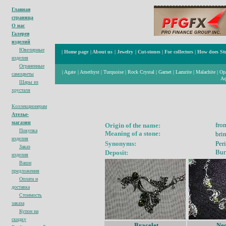
Главная
страница
О нас
Галерея
изделий
Ювелирные
|
Home page
|
About us
|
Jewelry
|
Cut-stones
|
For collectors
|
How does St
изделия
Ограненные
|
Agate
|
Amethyst
|
Turquoise
|
Rock Crystal
|
Garnet
|
Lazurite
|
Malachite
|
Op
cамоцветы
Aq
Шары из
хрусталя
Коллекционерам
Ателье-
магазин
fro
Origin of the name:
Покупка
Meaning of a stone:
bri
изделия
Synonyms:
Per
Заказ
Bu
Deposit:
изделия
Ваши
предложения
Оплата и
доставка
Стоимость
заказа
Купон на
с
кидк
у
Bracelet
Nec