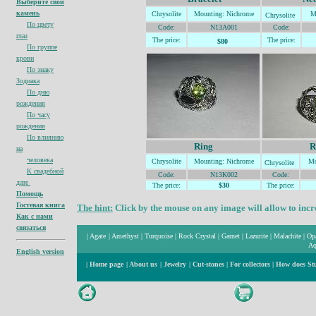
Выберите свой
камень
Chrysolite
Mountin
g: Nichrome
M
Chrysolite
По цвету
Code:
N13A001
Code:
глаз
The price:
The price:
$80
По группе
крови
По знаку
Зодиака
По дню
рождения
По часу
рождения
По влиянию
Ring
R
на
человека
Chrysolite
Mountin
g: Nichrome
Mo
Chrysolite
К свадебной
Code:
N13K002
Code:
дате
The price:
$30
The price:
Помощь
Гостевая книга
The hint:
Click by the mouse on any image will allow to incre
Как с нами
связаться
|
Agate
|
Amethyst
|
Turquoise
|
Rock Crystal
|
Garnet
|
Lazurite
|
Malachite
|
Op
Aq
English version
|
Home page
|
About us
|
Jewelry
|
Cut-stones
|
For collectors
|
How does St