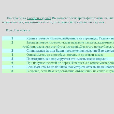
На страницах
Галереи изделий
Вы можете посмотреть фотографии наших
познакомиться, как можно заказать, оплатить и получить наши изделия
.
Итак,
Вы можете:
1
Купить готовое изделие, выбранное на страницах
Галереи и
2
Заказать новое изделие, указав название изделия, желаемые 
комбинировать эти атрибуты изделия). Для этого
пользуйтесь
с
3
Специальная форма
Ваши предложения
позволит Вам сделать
4
Ознакомьтесь со способами
оплаты и доставки заказа
5
Посмотрите, как формируется
стоимость заказа изделий
6
При покупке изделий не через Интернет, а в офисе мастерск
7
Если Вам что-то не понятно, посмотрите ответы на наиболе
8
В случае, если Вам недостаточно объяснений на сайте и нуж