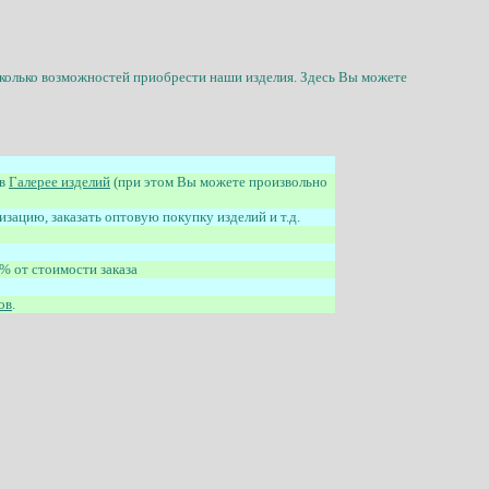
сколько возможностей приобрести наши изделия
. Здесь Вы можете
 в
Галерее изделий
(при этом Вы можете произвольно
изацию, заказать оптовую покупку изделий и т.д.
% от стоимости заказа
ов
.