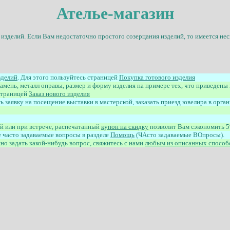
Ателье-магазин
 изделий
.
Если Вам недостаточно простого созерцания изделий, то имеется не
зделий
. Для этого
пользуйтесь
страниц
ей
Покупка готового изделия
камень, металл оправы, размер и форму изделия на примере тех, что приведены
траниц
ей
Заказ нового изделия
 заявку на посещение выставки в мастерской, заказать приезд ювелира в орган
ой или при встрече, распечатанный
купон на скидку
позволит Вам сэкономить 5
е часто задаваемые вопросы в разделе
Помощь
(ЧАсто задаваемые ВОпросы).
но задать какой-нибудь вопрос, свяжитесь с нами
любым из описанных способ