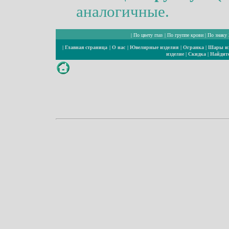
аналогичные.
|
По цвету глаз
|
По группе крови
|
По знаку 
|
Главная страница
|
О нас
|
Ювелирные изделия
|
Огранка
|
Шары из
изделие
|
Скидка
|
Найдите