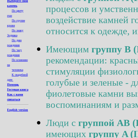
Выберите свой
процессов и умственн
камень
По цвету
глаз
воздействие камней г
По группе
крови
относится к одежде, и
По знаку
Зодиака
По дню
рождения
Имеющим
группу B (
По часу
рождения
рекомендации: красны
По влиянию
на
стимуляции физиолог
человека
К свадебной
голубые и зеленые - 
дате
Помощь
Гостевая книга
фиолетовые камни вы
Как с нами
связаться
воспоминаниям и ра
English version
Люди с
группой AB (
имеющих
группу A (I