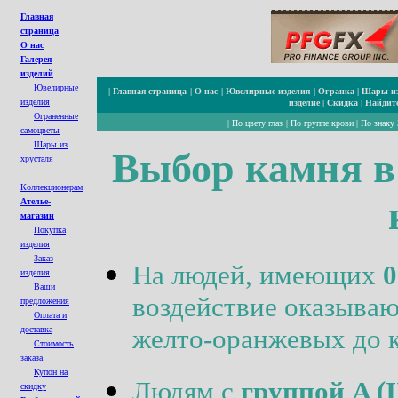
Главная
страница
О нас
Галерея
изделий
Ювелирные
|
Главная страница
|
О нас
|
Ювелирные изделия
|
Огранка
|
Шары из
изделия
изделие
|
Скидка
|
Найдите
Ограненные
|
По цвету глаз
|
По группе крови
|
По знаку 
cамоцветы
Шары из
Выбор камня в 
хрусталя
Коллекционерам
Ателье-
магазин
Покупка
изделия
Заказ
На людей, имеющих
0
изделия
Ваши
воздействие оказываю
предложения
Оплата и
желто-оранжевых до 
доставка
Стоимость
заказа
Купон на
Людям с
группой A (I
с
кидк
у