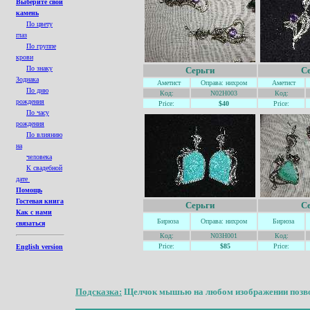
Выберите свой
камень
По цвету
глаз
По группе
крови
По знаку
Серьги
С
Зодиака
Аметист
Оправа: нихром
Аметист
По дню
Код:
N02H003
Код:
рождения
Price:
$40
Price:
По часу
рождения
По влиянию
на
человека
К свадебной
дате
Помощь
Гостевая книга
Серьги
С
Как с нами
Бирюза
Оправа: нихром
Бирюза
связаться
Код:
N03H001
Код:
Price:
$85
Price:
English version
Подсказка:
Щелчок мышью на любом изображении позвол