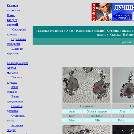
Главная
страница
О нас
Галерея
изделий
Ювелирные
|
Главная страница
|
О нас
|
Ювелирные изделия
|
Огранка
|
Шары из
изделия
изделие
|
Скидка
|
Найдите
Ограненные
|
Браслеты
cамоцветы
Шары из
хрусталя
Коллекционерам
Ателье-
магазин
Покупка
изделия
Заказ
изделия
Ваши
предложения
Серьги
С
Оплата и
доставка
Агат
Оправа: нихром
Агат
Стоимость
Код:
N01H002
Код:
заказа
Price:
$20
Price:
Купон на
с
кидк
у