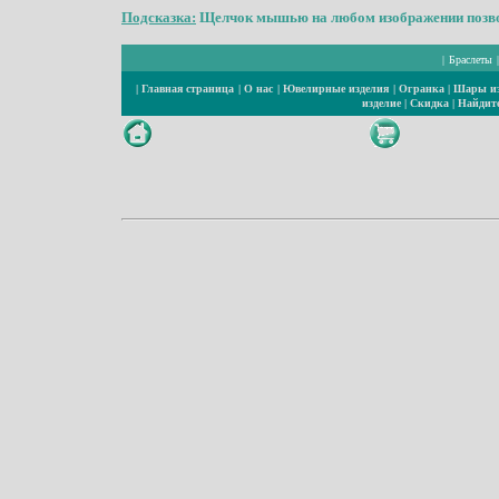
Подсказка:
Щелчок мышью на любом изображении позвол
|
Браслеты
|
Главная страница
|
О нас
|
Ювелирные изделия
|
Огранка
|
Шары из
изделие
|
Скидка
|
Найдите