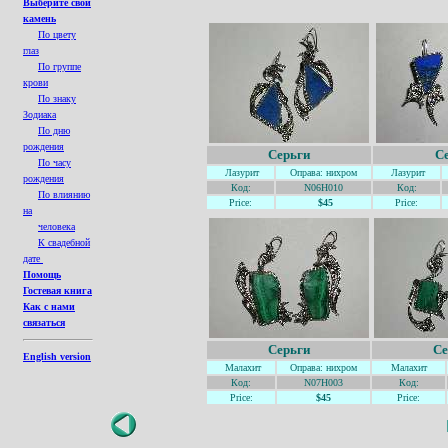
Выберите свой
камень
По цвету
глаз
По группе
крови
По знаку
Зодиака
По дню
рождения
Серьги
С
По часу
Лазурит
Оправа: нихром
Лазурит
рождения
Код:
N06H010
Код:
По влиянию
Price:
$45
Price:
на
человека
К свадебной
дате
Помощь
Гостевая книга
Как с нами
связаться
Серьги
Се
English version
Малахит
Оправа: нихром
Малахит
Код:
N07H003
Код:
Price:
$45
Price: