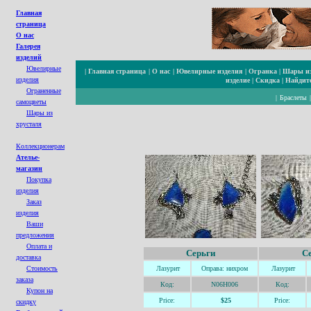
Главная
страница
О нас
Галерея
изделий
Ювелирные
|
Главная страница
|
О нас
|
Ювелирные изделия
|
Огранка
|
Шары из
изделия
изделие
|
Скидка
|
Найдите
Ограненные
|
Браслеты
cамоцветы
Шары из
хрусталя
Коллекционерам
Ателье-
магазин
Покупка
изделия
Заказ
изделия
Ваши
предложения
Оплата и
Серьги
С
доставка
Стоимость
Лазурит
Оправа: нихром
Лазурит
заказа
Код:
N06H006
Код:
Купон на
Price:
$25
Price:
с
кидк
у