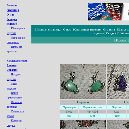
Главная
страница
О нас
Галерея
изделий
Ювелирные
|
Главная страница
|
О нас
|
Ювелирные изделия
|
Огранка
|
Шары из
изделия
изделие
|
Скидка
|
Найдите
Ограненные
|
Браслеты
cамоцветы
Шары из
хрусталя
Коллекционерам
Ателье-
магазин
Покупка
изделия
Заказ
изделия
Ваши
предложения
Серьги
Се
Оплата и
доставка
Хризопраз
Оправа: нихром
Чароит
Стоимость
Код:
N14H004
Код:
заказа
Price:
$30
Price:
Купон на
с
кидк
у