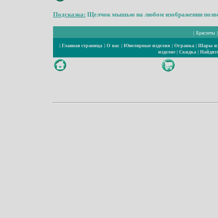
Подсказка:
Щелчок мышью на любом изображении позвол
|
Браслеты
|
Главная страница
|
О нас
|
Ювелирные изделия
|
Огранка
|
Шары из
изделие
|
Скидка
|
Найдите