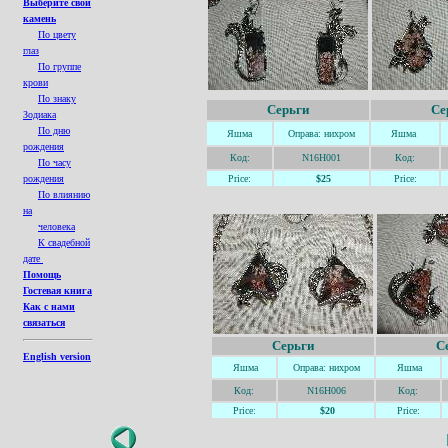
Выберите свой
камень
По цвету
глаз
По группе
крови
По знаку
Серьги
Се
Зодиака
По дню
Яшма
Оправа: нихром
Яшма
рождения
Код:
N16H001
Код:
По часу
рождения
Price:
$25
Price:
По влиянию
на
человека
К свадебной
дате
Помощь
Гостевая книга
Как с нами
связаться
Серьги
С
English version
Яшма
Оправа: нихром
Яшма
Код:
N16H006
Код:
Price:
$20
Price: