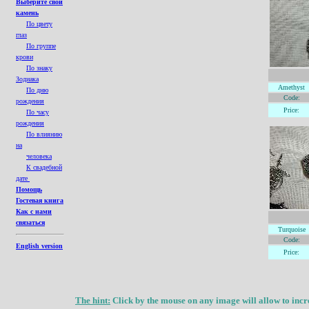
Выберите свой
камень
По цвету
глаз
По группе
крови
По знаку
Зодиака
Amethyst
По дню
Code:
рождения
Price:
По часу
рождения
По влиянию
на
человека
К свадебной
дате
Помощь
Гостевая книга
Как с нами
связаться
Turquoise
Code:
English version
Price:
The hint:
Click by the mouse on any image will allow to incre