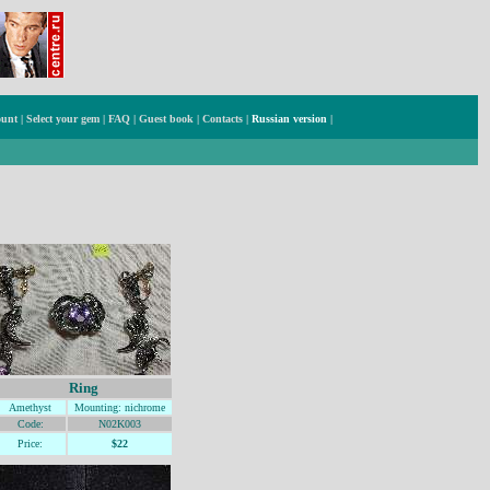
ount
|
Select your gem
|
FAQ
|
Guest book
|
Contacts
|
Russian version
|
Ring
Amethyst
Mounting
: nichrome
Code:
N02K003
Price:
$22