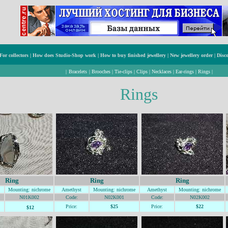
For collectors
|
How does Studio-Shop work
|
How to buy finished jewellery
|
New jewellery order
|
Disc
|
Bracelets
|
Brooches
|
Tie-clips
|
Clips
|
Necklaces
|
Ear-rings
|
Rings
|
Rings
Ring
Ring
Ring
Mounting
: nichrome
Amethyst
Mounting
: nichrome
Amethyst
Mounting
: nichrome
N01K002
Code:
N02K001
Code:
N02K002
Price:
$25
Price:
$22
$12