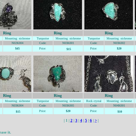
Ring
Ring
Ring
Mounting
: nichrome
Turquoise
Mounting
: nichrome
Turquoise
Mounting
: nichrome
N02K004
Code:
N03K001
Code:
N03K002
$45
Price:
Price:
$20
$15
Ring
Ring
Ring
Mounting
: nichrome
Turquoise
Mounting
: nichrome
Rock crystal
Mounting
: nichrome
N03K004
Code:
N03K005
Code:
N04K001
Price:
$20
Price:
$15
$10
| 1 |
2
|
3
|
4
|
5
|
6
|
>
|
ase it.