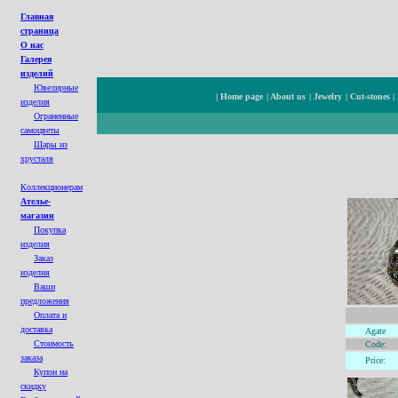
Главная
страница
О нас
Галерея
изделий
Ювелирные
|
Home page
|
About us
|
Jewelry
|
Cut-stones
|
изделия
Ограненные
cамоцветы
Шары из
хрусталя
Коллекционерам
Ателье-
магазин
Покупка
изделия
Заказ
изделия
Ваши
предложения
Оплата и
доставка
Agate
Стоимость
Code:
заказа
Price:
Купон на
с
кидк
у