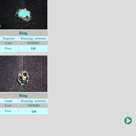
Ring
Turquoise
Mounting
: nichrome
Code:
N03K003
Price:
$20
Ring
Garnet
Mounting
: nichrome
Code:
N05K001
Price:
$30