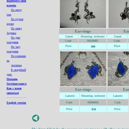
Выберите свой
камень
По цвету
глаз
По группе
крови
По знаку
Ear-rings
Ear
Зодиака
Garnet
Mounting
: nichrome
Garnet
По дню
Code:
N05H005
Code:
рождения
Price:
Price:
$80
По часу
рождения
По влиянию
на
человека
К свадебной
дате
Помощь
Гостевая книга
Как с нами
Ear-rings
Ear
связаться
Lazurite
Mounting
: nichrome
Lazurite
Code:
N06H002
Code:
English version
Price:
Price:
$50