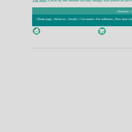
The hint:
Click by the mouse on any image will allow to incre
|
Bracelets
|
|
Home page
|
About us
|
Jewelry
|
Cut-stones
|
For collectors
|
How does St