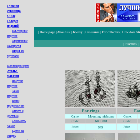
Главная
страница
О нас
Галерея
изделий
Ювелирные
|
Home page
|
About us
|
Jewelry
|
Cut-stones
|
For collectors
|
How does St
изделия
Ограненные
|
Bracelets
|
cамоцветы
Шары из
хрусталя
Коллекционерам
Ателье-
магазин
Покупка
изделия
Заказ
изделия
Ваши
предложения
Ear-rings
Ear
Оплата и
доставка
Garnet
Mounting
: nichrome
Garnet
Стоимость
Code:
N05H001
Code:
заказа
Price:
Price:
$45
Купон на
с
кидк
у