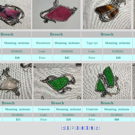
Brooch
Brooch
Brooch
Mountin
g: nic
hrome
Rhondonite
Mountin
g: nic
hrome
Tiger
eye
Mountin
g: nic
hrome
N09B005
Code:
N09B006
Code:
N10B001
$10
Price:
$45
Price:
$10
Brooch
Brooch
Brooch
Mountin
g: nic
hrome
Uvarovite
Mountin
g: nic
hrome
Uvarovite
Mountin
g: nic
hrome
N11B002
Code:
N12B001
Code:
N12B002
$15
Price:
$20
Price:
$60
|
<
|
1
| 2 |
3
|
4
|
5
|
6
|
>
|