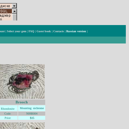
ount
|
Select your gem
|
FAQ
|
Guest book
|
Contacts
|
Russian version
|
Brooch
Mountin
g: nic
hrome
Rhondonite
Code:
N09B004
Price:
$15