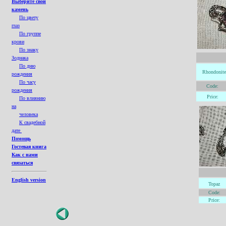
Выберите свой
камень
По цвету
глаз
По группе
крови
По знаку
Зодиака
По дню
Rhondonite
рождения
По часу
Code:
рождения
Price:
По влиянию
на
человека
К свадебной
дате
Помощь
Гостевая книга
Как с нами
связаться
English version
Topaz
Code:
Price: