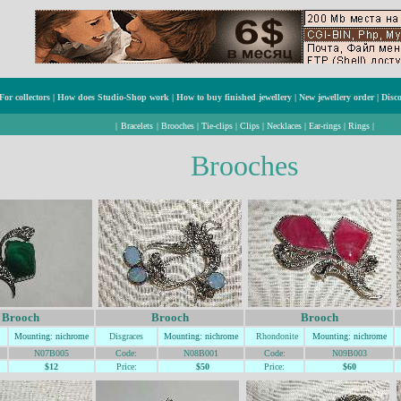
For collectors
|
How does Studio-Shop work
|
How to buy finished jewellery
|
New jewellery order
|
Disc
|
Bracelets
|
Brooches
|
Tie-clips
|
Clips
|
Necklaces
|
Ear-rings
|
Rings
|
Brooches
Brooch
Brooch
Brooch
Mountin
g: nic
hrome
Disgraces
Mountin
g: nic
hrome
Rhondonite
Mountin
g: nic
hrome
N07B005
Code:
N08B001
Code:
N09B003
$12
Price:
$50
Price:
$60