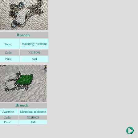
Brooch
Mountin
g: nic
hrome
Topaz
Code:
N11B001
Price:
$40
Brooch
Uvarovite
Mountin
g: nic
hrome
Code:
N12B003
Price:
$50