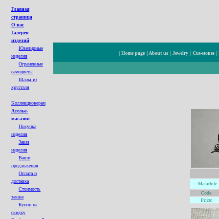
Главная
страница
О нас
Галерея
изделий
Ювелирные
|
Home page
|
About us
|
Jewelry
|
Cut-stones
|
изделия
Ограненные
cамоцветы
Шары из
хрусталя
Коллекционерам
Ателье-
магазин
Покупка
изделия
Заказ
изделия
Ваши
предложения
Оплата и
доставка
Malachite
Стоимость
Code:
заказа
Price:
Купон на
с
кидк
у