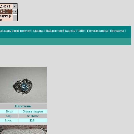
заказать новое изделие
|
Скидка
|
Найдите свой камень
|
ЧаВо
|
Гостевая книга
|
Контакты
|
Перстень
Топаз
Оправа: нихром
Код:
N11K012
Price:
$20