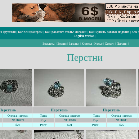
з хрусталя
|
Коллекционерам
|
Как работает ателье-магазин
|
Как купить готовое изделие
|
Как 
English version
|
|
Браслеты
|
Броши
|
Заколки
|
Клипсы
|
Колье
|
Серьги
|
Перстни
|
Перстни
Перстень
Перстень
Перстень
Оправа: нихром
Топаз
Оправа: нихром
Топаз
Оправа: нихром
N11K009
Код:
N11K010
Код:
N11K011
$20
Price:
$20
Price:
$25