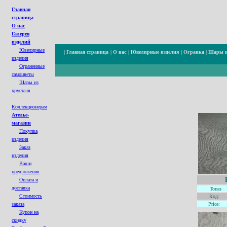
Главная
страница
О нас
Галерея
изделий
Ювелирные
|
Главная страница
|
О нас
|
Ювелирные изделия
|
Огранка
|
Шары и
изделия
Ограненные
cамоцветы
Шары из
хрусталя
Коллекционерам
Ателье-
магазин
Покупка
изделия
Заказ
изделия
Ваши
предложения
Оплата и
доставка
Топаз
Стоимость
Код:
заказа
Price:
Купон на
с
кидк
у