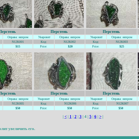
Перстень
Перстень
Перстень
Оправа: нихром
Уваровит
Оправа: нихром
Уваровит
Оправа: нихром
N12K001
Код:
N12K002
Код:
N12K003
$15
Price:
$20
Price:
$25
Перстень
Перстень
Перстень
Оправа: нихром
Уваровит
Оправа: нихром
Уваровит
Оправа: нихром
N12K005
Код:
N12K006
Код:
N12K007
$50
Price:
$50
Price:
$50
|
<
|
1
|
2
|
3
| 4 |
5
|
6
|
>
|
ит увеличить его.