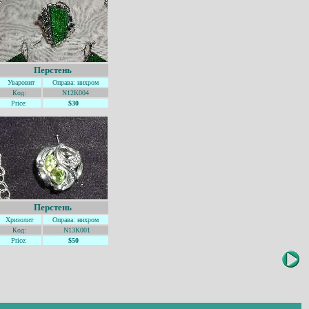
Перстень
Уваровит
Оправа: нихром
Код:
N12K004
Price:
$30
Перстень
Хризолит
Оправа: нихром
Код:
N13K001
Price:
$50