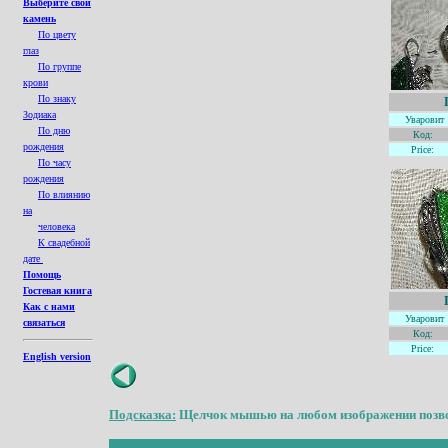
Выберите свой
камень
По цвету
глаз
По группе
крови
По знаку
Зодиака
Уваровит
По дню
Код:
рождения
Price:
По часу
рождения
По влиянию
на
человека
К свадебной
дате
Помощь
Гостевая книга
Как с нами
Уваровит
связаться
Код:
Price:
English version
Подсказка:
Щелчок мышью на любом изображении позвол