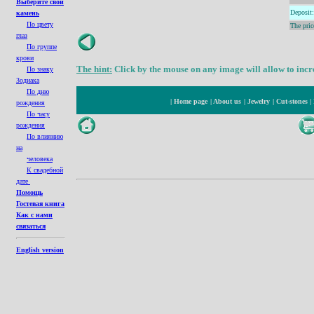
Выберите свой
Deposit
:
камень
По цвету
The pric
глаз
По группе
крови
The hint:
Click by the mouse on any image will allow to incre
По знаку
Зодиака
По дню
|
Home page
|
About us
|
Jewelry
|
Cut-stones
|
рождения
По часу
рождения
По влиянию
на
человека
К свадебной
дате
Помощь
Гостевая книга
Как с нами
связаться
English version