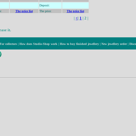
Deposit
:
e:
The price list
The price:
The price list
|
<
|
1
| 2 |
ase it.
For collectors
|
How does Studio-Shop work
|
How to buy finished jewellery
|
New jewellery order
|
Disc