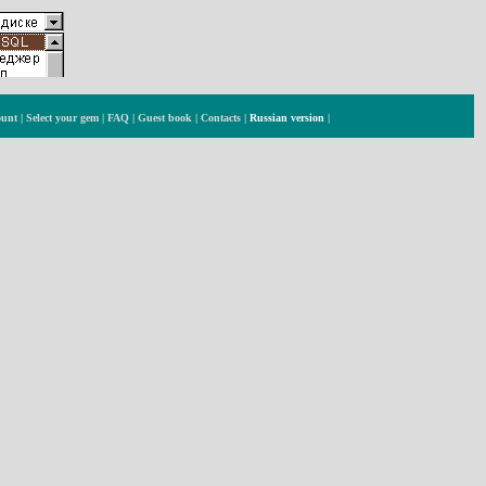
ount
|
Select your gem
|
FAQ
|
Guest book
|
Contacts
|
Russian version
|