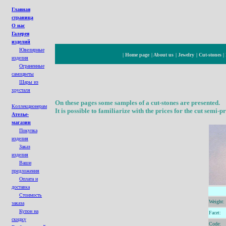
Главная
страница
О нас
Галерея
изделий
Ювелирные
|
Home page
|
About us
|
Jewelry
|
Cut-stones
|
изделия
Ограненные
cамоцветы
Шары из
хрусталя
On these pages some samples of a cut-stones are presented.
Коллекционерам
It is possible to familiarize with the prices for the cut semi-
Ателье-
магазин
Покупка
изделия
Заказ
изделия
Ваши
предложения
Оплата и
доставка
Стоимость
Weight:
заказа
Купон на
Facet:
с
кидк
у
Code: