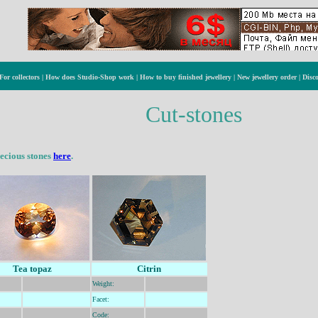
For collectors
|
How does Studio-Shop work
|
How to buy finished jewellery
|
New jewellery order
|
Disc
Cut-stones
precious stones
here
.
Tea topaz
Citrin
Weight:
Facet:
Code: