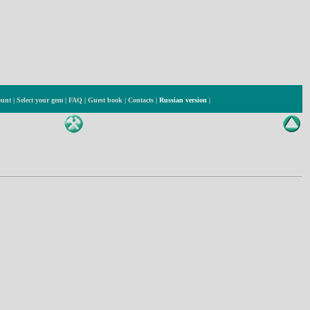
ount
|
Select your gem
|
FAQ
|
Guest book
|
Contacts
|
Russian version
|