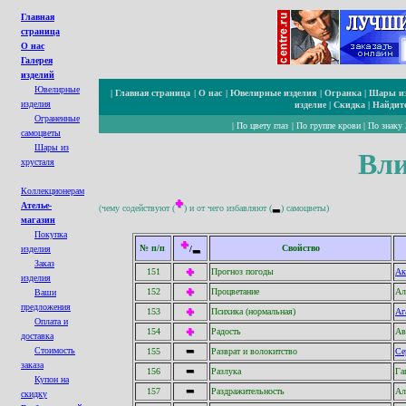
Главная
страница
О нас
Галерея
изделий
Ювелирные
|
Главная страница
|
О нас
|
Ювелирные изделия
|
Огранка
|
Шары из
изделия
изделие
|
Скидка
|
Найдите
Ограненные
|
По цвету глаз
|
По группе крови
|
По знаку 
cамоцветы
Шары из
Вли
хрусталя
Коллекционерам
Ателье-
(
чему содействуют (
) и от чего избавляют (
) самоцветы)
магазин
Покупка
№ п/п
Свойство
изделия
/
Заказ
151
Прогноз погоды
Ак
изделия
152
Процветание
Ал
Ваши
предложения
153
Психика (нормальная)
Аг
Оплата и
154
Радость
Ав
доставка
Стоимость
155
Разврат и волокитство
Се
заказа
156
Разлука
Га
Купон на
157
Раздражительность
Ал
с
кидк
у