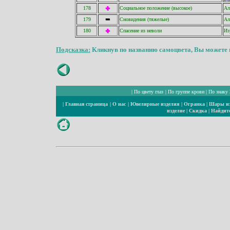
178
Социальное положение (высокое)
Ал
179
Сновидения (тяжелые)
Ал
180
Спасение из неволи
Из
Подсказка:
Кликнув по названию самоцвета, Вы можете п
|
По цвету глаз
|
По группе крови
|
По знаку 
|
Главная страница
|
О нас
|
Ювелирные изделия
|
Огранка
|
Шары из
изделие
|
Скидка
|
Найдите