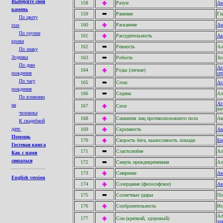
Выберите свой
158
Разум
Ам
камень
159
Ранения
Ги
По цвету
160
Раскаяние
Ам
глаз
По группе
161
Рассудительность
Ак
крови
162
Ревность
Ал
По знаку
Зодиака
163
Робость
Зо
По дню
Аг
164
Роды (легкие)
рождения
се
По часу
165
Сглаз
Аг
рождения
166
Седина
Ал
По влиянию
Аг
на
167
Сила
ян
человека
168
Симпатия лиц противоположного пола
Ав
К свадебной
дате
169
Скромность
Ам
Помощь
170
Скорость бега, выносливость лошади
Би
Гостевая книга
171
Сластолюбие
Ал
Как с нами
связаться
172
Смерть преждевременная
Ал
173
Смирение
Ам
English version
174
Созерцание (философское)
Ам
175
Солнечные удары
По
176
Сообразительность
Из
Ал
177
Сон (крепкий, здоровый)
хр