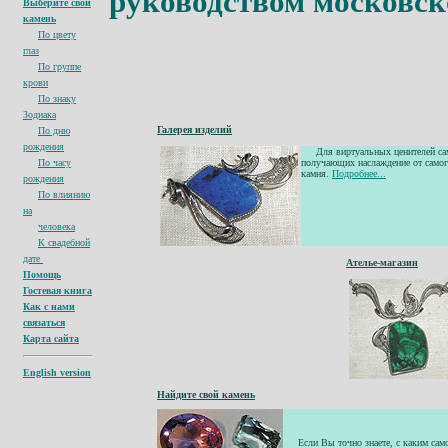
руководством московск
Выберите свой
камень
По цвету
глаз
По группе
крови
По знаку
Зодиака
Галерея изделий
По дню
рождения
Для виртуальных ценителей самоц
По часу
получающих наслаждение от самого
камня.
Подробнее...
рождения
По влиянию
на
человека
К свадебной
дате
Ателье-магазин
Помощь
Гостевая книга
Как с нами
связаться
Карта сайта
English version
Найдите свой камень
Если Вы точно знаете, с каким самоц