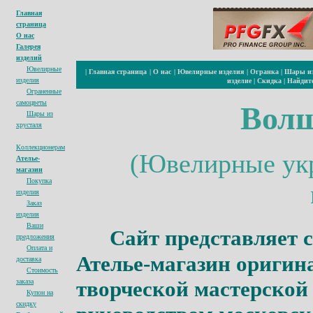
Главная
страница
О нас
Галерея
изделий
Ювелирные
|
Главная страница
|
О нас
|
Ювелирные изделия
|
Огранка
|
Шары из
изделия
изделие
|
Скидка
|
Найдите
Ограненные
cамоцветы
Волш
Шары из
хрусталя
Коллекционерам
(Ювелирные укр
Ателье-
магазин
Покупка
изделия
Заказ
изделия
Ваши
Сайт представляет 
предложения
Оплата и
Ателье-магазин оригин
доставка
Стоимость
творческой мастерско
заказа
Купон на
с
кидк
у