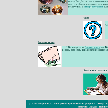
не для Вас. Для тех же, кто сомневает
советуем обратить внимание на рекоме
помогут Вам в
выборе самоцветов
для
ЧаВо
Мо
Гостевая книга
К Вашим услугам
Гостевая книга
, где В
вопрос, попросить дополнительную информа
Как с нами связаться
|
Главная страница
|
О нас
|
Ювелирные изделия
|
Огранка
|
Шары из
изделие
|
Скидка
|
Найдите