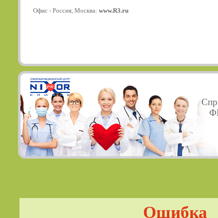
Офис - Россия, Москва:
www.R3.ru
Спр
ФГ
Ошибка